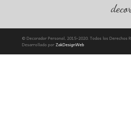
deco
© Decorador Personal, 2015-2020. Todos los Derechos 
Desarrollado por
ZakDesignWeb