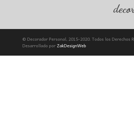
deco
© Decorador Personal, 2015-2020. Todos los Derechos 
Desarrollado por
ZakDesignWeb