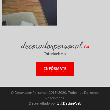
decoradorpersonal
es
Interiorismo
INFÓRMATE
© Decorador Personal, 2015-2020. Todos los Derechos
Reservados.
Desarrollado por
ZakDesignWeb