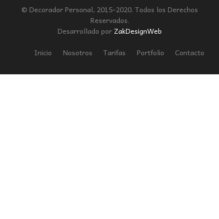
© Decorador Personal, 2015-2020. Todos los Derechos
Reservados.
Desarrollado por
ZakDesignWeb
Inicio
Nosotros
Tarifas
Portfolio
Contacto