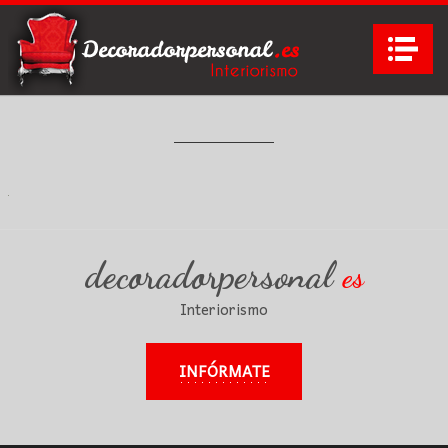
Na
decoradorpersonal
es
Interiorismo
INFÓRMATE