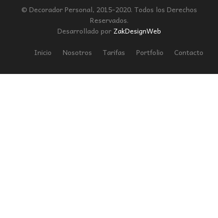
© Decorador Personal, 2015-2020. Todos los Derechos
Reservados.
Desarrollado por
ZakDesignWeb
Inicio
Nosotros
Tarifas
Portfolio
Contacto