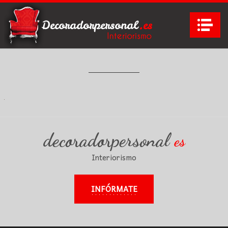
Na
decoradorpersonal
es
Interiorismo
INFÓRMATE