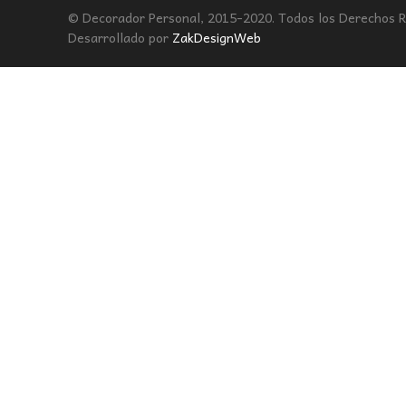
© Decorador Personal, 2015-2020. Todos los Derechos 
Desarrollado por
ZakDesignWeb