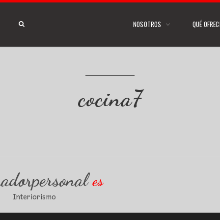
NOSOTROS
QUÉ OFRE
cocina7
radorpersonal
es
Interiorismo