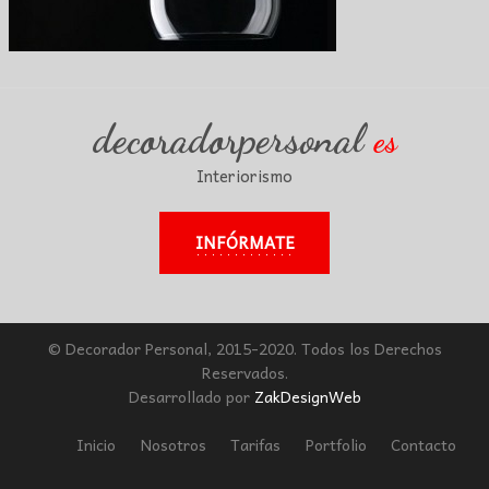
decoradorpersonal
es
Interiorismo
INFÓRMATE
© Decorador Personal, 2015-2020. Todos los Derechos
Reservados.
Desarrollado por
ZakDesignWeb
Inicio
Nosotros
Tarifas
Portfolio
Contacto