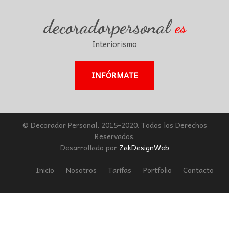
decoradorpersonal
es
Interiorismo
INFÓRMATE
© Decorador Personal, 2015-2020. Todos los Derechos
Reservados.
Desarrollado por
ZakDesignWeb
Inicio
Nosotros
Tarifas
Portfolio
Contacto