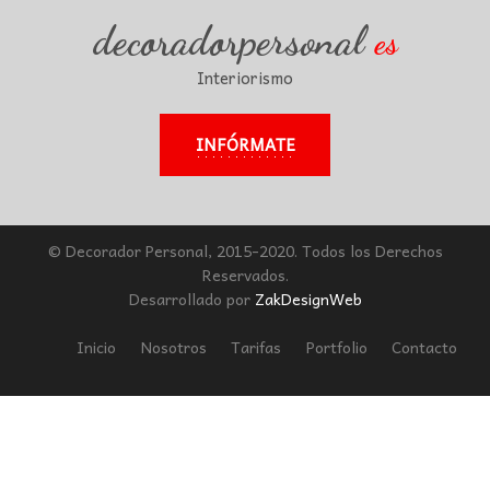
decoradorpersonal
es
Interiorismo
INFÓRMATE
© Decorador Personal, 2015-2020. Todos los Derechos
Reservados.
Desarrollado por
ZakDesignWeb
Inicio
Nosotros
Tarifas
Portfolio
Contacto