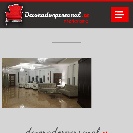
Na
decoradorpersonal
es