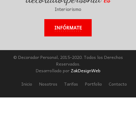
Interiorismo
INFÓRMATE
© Decorador Personal, 2015-2020. Todos los Derechos
Reservados.
Desarrollado por
ZakDesignWeb
Inicio
Nosotros
Tarifas
Portfolio
Contacto