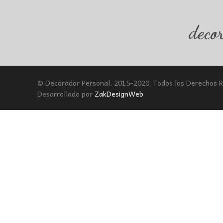
deco
© Decorador Personal, 2015-2020. Todos los Derechos 
Desarrollado por
ZakDesignWeb