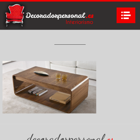
Na
decoradorpersonal
es