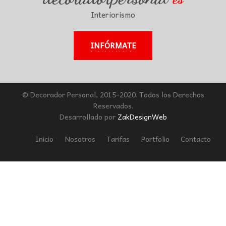
Interiorismo
INFÓRMATE
© Decorador Personal, 2015-2020. Todos los Derechos
Reservados.
Desarrollado por
ZakDesignWeb
Inicio
Nosotros
Tarifas
Portfolio
Contacto