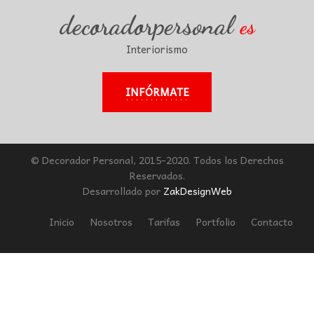
decoradorpersonal
es
Interiorismo
INFÓRMATE
© Decorador Personal, 2015-2020. Todos los Derechos
Reservados.
Desarrollado por
ZakDesignWeb
Inicio
Nosotros
Tarifas
Portfolio
Contacto