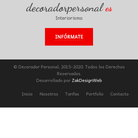
decoradorpersonal
es
Interiorismo
INFÓRMATE
© Decorador Personal, 2015-2020. Todos los Derechos
Reservados.
Desarrollado por
ZakDesignWeb
Inicio
Nosotros
Tarifas
Portfolio
Contacto