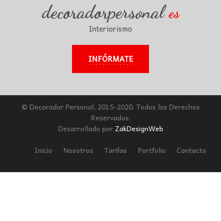
decoradorpersonal
es
Interiorismo
INFÓRMATE
© Decorador Personal, 2015-2020. Todos los Derechos
Reservados.
Desarrollado por
ZakDesignWeb
Inicio
Nosotros
Tarifas
Portfolio
Contacto