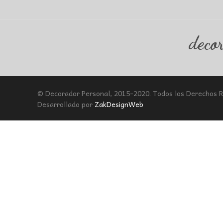
deco
© Decorador Personal, 2015-2020. Todos los Derechos 
Desarrollado por
ZakDesignWeb