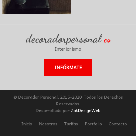
decoradorpersonal
es
Interiorismo
INFÓRMATE
© Decorador Personal, 2015-2020. Todos los Derechos
Reservados.
Desarrollado por
ZakDesignWeb
Inicio
Nosotros
Tarifas
Portfolio
Contacto