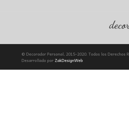
deco
© Decorador Personal, 2015-2020. Todos los Derechos 
Desarrollado por
ZakDesignWeb