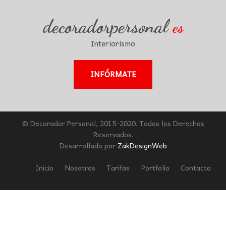
decoradorpersonal
es
Interiorismo
INFÓRMATE
© Decorador Personal, 2015-2020. Todos los Derechos
Reservados.
Desarrollado por
ZakDesignWeb
Inicio
Nosotros
Tarifas
Portfolio
Contacto