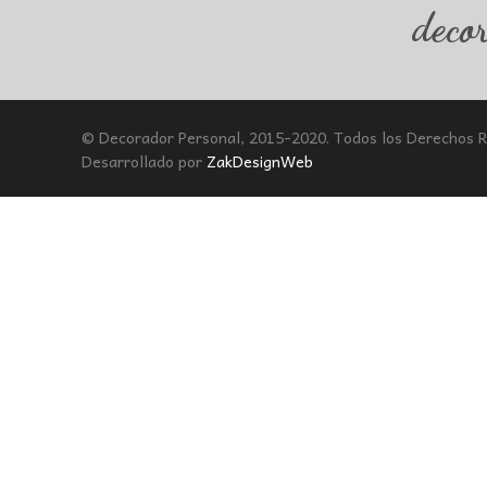
deco
© Decorador Personal, 2015-2020. Todos los Derechos 
Desarrollado por
ZakDesignWeb