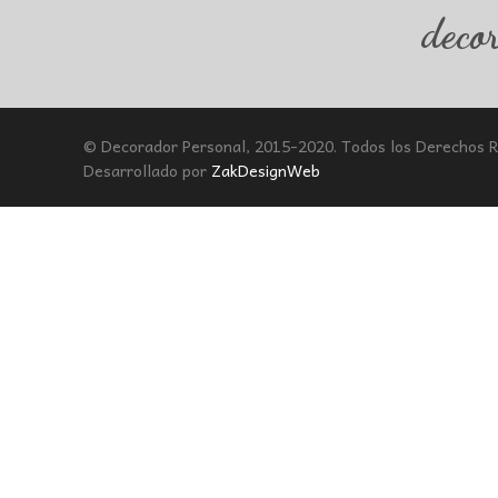
deco
© Decorador Personal, 2015-2020. Todos los Derechos 
Desarrollado por
ZakDesignWeb