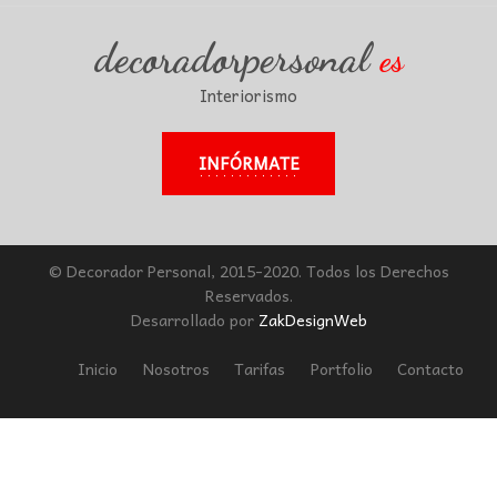
decoradorpersonal
es
Interiorismo
INFÓRMATE
© Decorador Personal, 2015-2020. Todos los Derechos
Reservados.
Desarrollado por
ZakDesignWeb
Inicio
Nosotros
Tarifas
Portfolio
Contacto