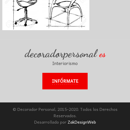
decoradorpersonal
es
Interiorismo
INFÓRMATE
© Decorador Personal, 2015-2020. Todos los Derechos
Reservados.
Desarrollado por
ZakDesignWeb