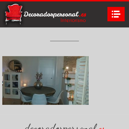
Na
decoradorpersonal
es