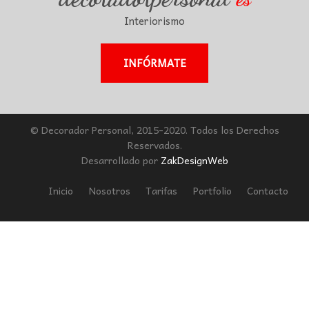
Interiorismo
INFÓRMATE
© Decorador Personal, 2015-2020. Todos los Derechos
Reservados.
Desarrollado por
ZakDesignWeb
Inicio
Nosotros
Tarifas
Portfolio
Contacto