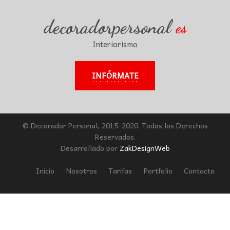
decoradorpersonal
es
Interiorismo
INFÓRMATE
© Decorador Personal, 2015-2020. Todos los Derechos
Reservados.
Desarrollado por
ZakDesignWeb
Inicio
Nosotros
Tarifas
Portfolio
Contacto