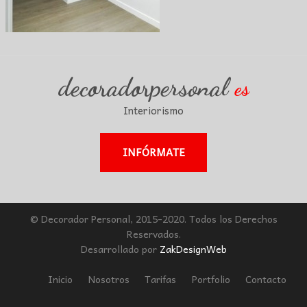
decoradorpersonal
es
Interiorismo
INFÓRMATE
© Decorador Personal, 2015-2020. Todos los Derechos
Reservados.
Desarrollado por
ZakDesignWeb
Inicio
Nosotros
Tarifas
Portfolio
Contacto