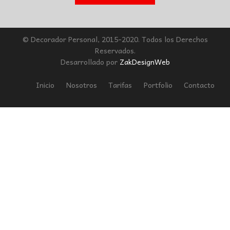
© Decorador Personal, 2015-2020. Todos los Derechos
Reservados.
Desarrollado por
ZakDesignWeb
Inicio
Nosotros
Tarifas
Portfolio
Contacto